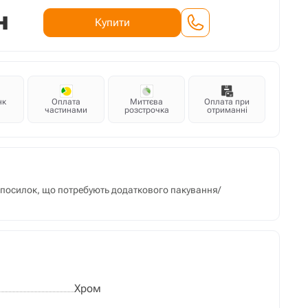
н
Купити
нк
Оплата
Миттєва
Оплата при
частинами
розстрочка
отриманні
м посилок, що потребують додаткового пакування/
Хром