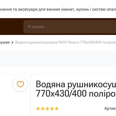
нання та аксесуари для ванних кімнат, кухонь і систем опа
сушки
Водяна рушникосушарка INOX Чикаго 770х430/400 поліров
Водяна рушникосуш
770х430/400 полір
Артик