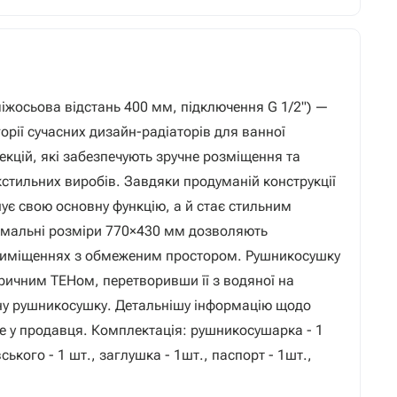
жосьова відстань 400 мм, підключення G 1/2") —
орії сучасних дизайн-радіаторів для ванної
екцій, які забезпечують зручне розміщення та
стильних виробів. Завдяки продуманій конструкції
ує свою основну функцію, а й стає стильним
тимальні розміри 770×430 мм дозволяють
риміщеннях з обмеженим простором. Рушникосушку
ичним ТЕНом, перетворивши її з водяної на
ну рушникосушку. Детальнішу інформацію щодо
 у продавця. Комплектація: рушникосушарка - 1
ського - 1 шт., заглушка - 1шт., паспорт - 1шт.,