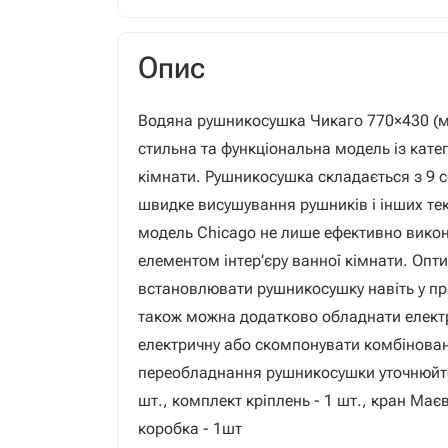
Опис
Водяна рушникосушка Чикаго 770×430 (мі
стильна та функціональна модель із катег
кімнати. Рушникосушка складається з 9 с
швидке висушування рушників і інших тек
модель Chicago не лише ефективно викон
елементом інтер’єру ванної кімнати. Оп
встановлювати рушникосушку навіть у п
також можна додатково обладнати електр
електричну або скомпонувати комбінова
переобладнання рушникосушки уточнюйте
шт., комплект кріплень - 1 шт., кран Маєв
коробка - 1шт