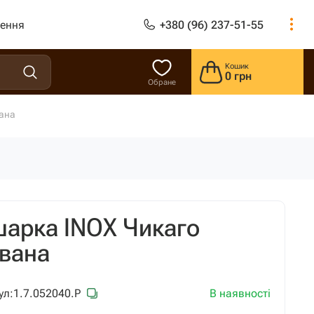
лення
+380 (96) 237-51-55
Кошик
0 грн
Обране
ана
арка INOX Чикаго
ована
В наявності
ул:
1.7.052040.P