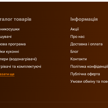
талог товарів
Інформація
никосушки
Акції
шувачі
Про нас
ова програма
Доставка і оплата
ки кухонні
Блог
лери (водонагрівачі)
Контакти
грівачі та комплектуючі
Політика конфіденці
Публічна оферта
азати ще
Умови обміну та по