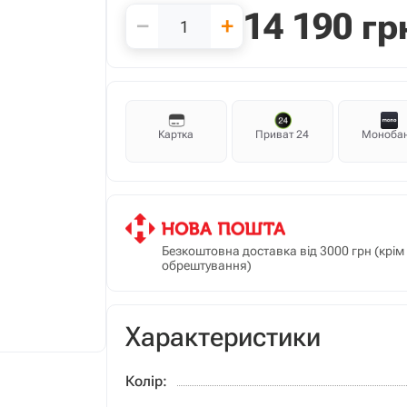
14 190
гр
−
+
Картка
Приват 24
Моноба
Безкоштовна доставка від 3000 грн (крі
обрештування)
Характеристики
Колір: