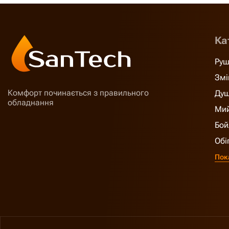
Ка
Руш
Змі
Комфорт починається з правильного
Душ
обладнання
Мий
Бой
Обі
Пок