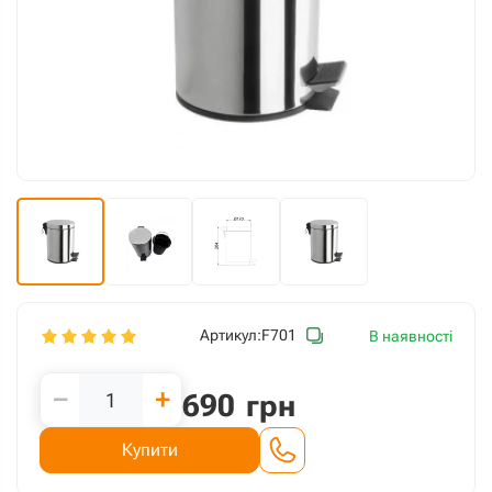
Артикул:
F701
В наявності
−
+
690
грн
Купити