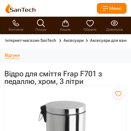
Меню
Контакти
Пошук
Кошик
Обране
Дивилися
Інтернет-магазин SanTech
Аксесуари
Аксесуари для ванно
Відгуки
Відро для сміття Frap F701 з
педаллю, хром, 3 літри