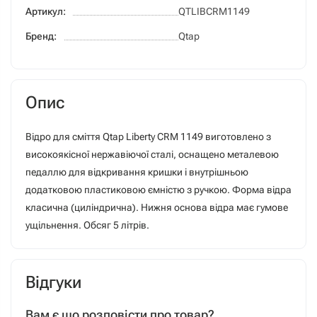
Артикул:
QTLIBCRM1149
Бренд:
Qtap
Опис
Відро для сміття Qtap Liberty CRM 1149 виготовлено з
високоякісної нержавіючої сталі, оснащено металевою
педаллю для відкривання кришки і внутрішньою
додатковою пластиковою ємністю з ручкою. Форма відра
класична (циліндрична). Нижня основа відра має гумове
ущільнення. Обсяг 5 літрів.
Відгуки
Вам є що розповісти про товар?