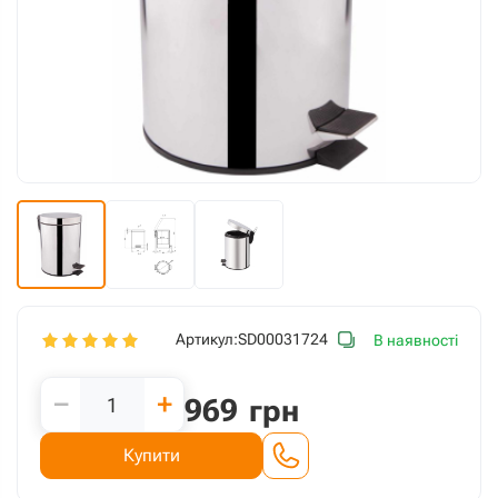
Артикул:
SD00031724
В наявності
−
+
969
грн
Купити