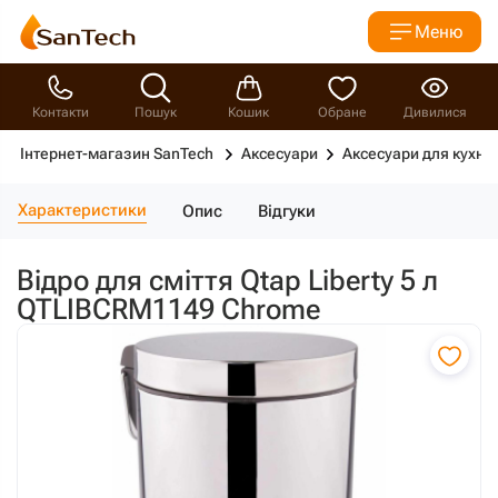
Меню
Контакти
Пошук
Кошик
Обране
Дивилися
Інтернет-магазин SanTech
Аксесуари
Аксесуари для кухні
Характеристики
Опис
Відгуки
Відро для сміття Qtap Liberty 5 л
QTLIBCRM1149 Chrome