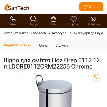
Меню
Контакти
Пошук
Кошик
Обране
Дивилися
Інтернет-магазин SanTech
Аксесуари
Аксесуари для кухні
Характеристики
Опис
Відгуки
Відро для сміття Lidz Oreo 0112 12
л LDORE0112CRM22256 Chrome