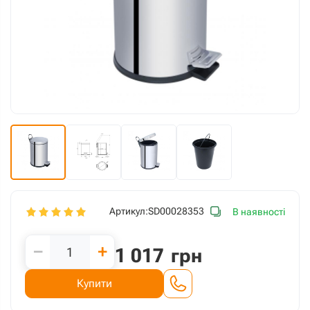
Артикул:
SD00028353
В наявності
−
+
1 017
грн
Купити