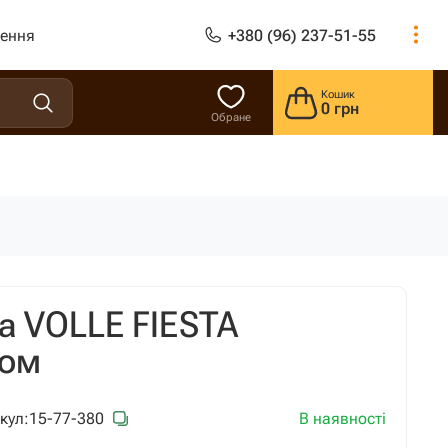
лення
+380 (96) 237-51-55
Кошик
0 грн
Обране
а VOLLE FIESTA
ром
В наявності
кул:
15-77-380