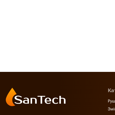
Ка
Руш
Змі