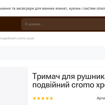
нання та аксесуари для ванних кімнат, кухонь і систем опа
 подвійний cromo хром
Тримач для рушник
подвійний cromo х
Арти