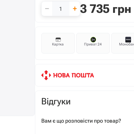
3 735
грн
−
+
Картка
Приват 24
Моноба
Відгуки
Вам є що розповісти про товар?