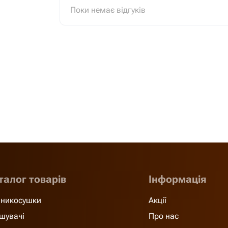
Поки немає відгуків
талог товарів
Інформація
никосушки
Акції
шувачі
Про нас