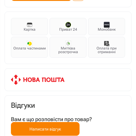
Картка
Приват 24
Монобанк
Оплата частинами
Миттєва
Оплата при
розстрочка
отриманні
Відгуки
Вам є що розповісти про товар?
Написати відгук