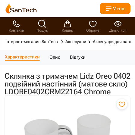
Меню
Контакти
Пошук
Кошик
Обране
Дивилися
Інтернет-магазин SanTech
Аксесуари
Аксесуари для ванно
Характеристики
Опис
Відгуки
Склянка з тримачем Lidz Oreo 0402
подвійний настінний (матове скло)
LDORE0402CRM22164 Chrome