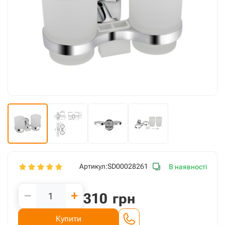
Артикул:
SD00028261
В наявності
−
+
310
грн
Купити