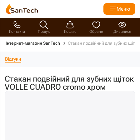
Меню
Контакти
Пошук
Кошик
Обране
Дивилися
Інтернет-магазин SanTech
Стакан подвійний для зубних щіт
Відгуки
Стакан подвійний для зубних щіток
VOLLE CUADRO cromo хром