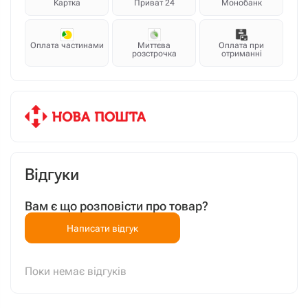
Картка
Приват 24
Монобанк
Оплата частинами
Миттєва
Оплата при
розстрочка
отриманні
Відгуки
Вам є що розповісти про товар?
Написати відгук
Поки немає відгуків