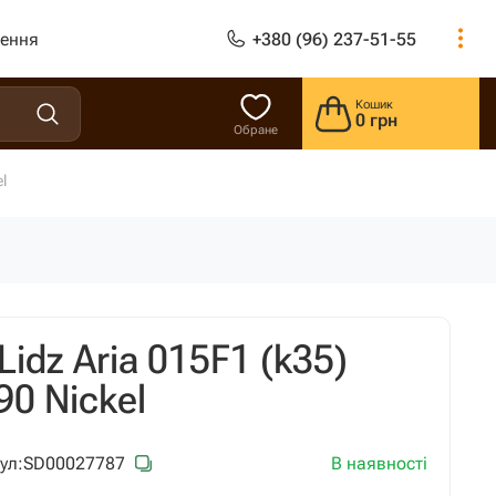
лення
+380 (96) 237-51-55
Кошик
0 грн
Обране
l
Lidz Aria 015F1 (k35)
0 Nickel
В наявності
ул:
SD00027787