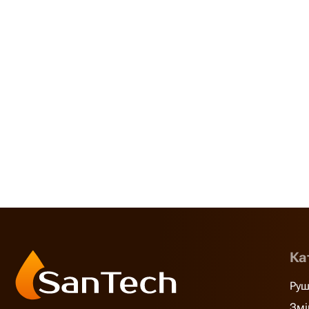
Ка
Руш
Змі