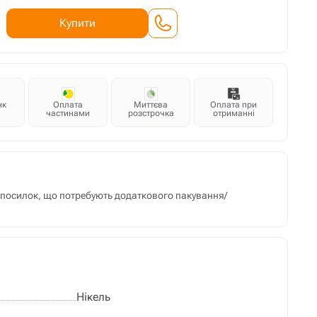
Купити
нк
Оплата
Миттєва
Оплата при
частинами
розстрочка
отриманні
м посилок, що потребують додаткового пакування/
Нікель