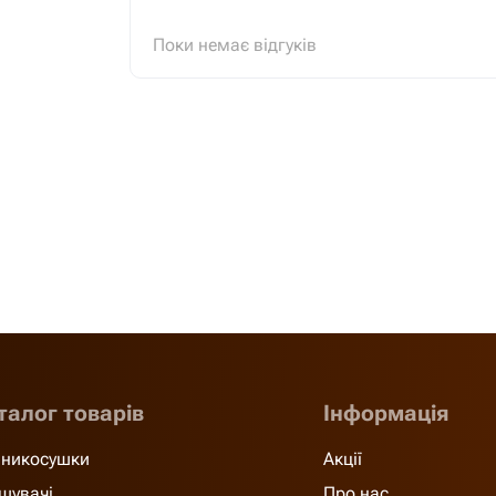
Поки немає відгуків
талог товарів
Інформація
никосушки
Акції
шувачі
Про нас