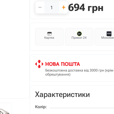
694
грн
−
+
Картка
Приват 24
Моноба
Безкоштовна доставка від 3000 грн (крі
обрештування)
Характеристики
Колір: