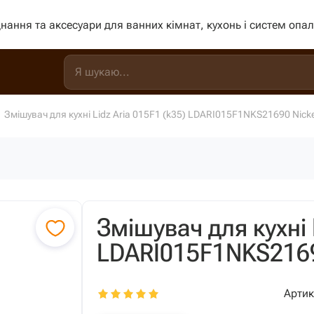
нання та аксесуари для ванних кімнат, кухонь і систем опа
Змішувач для кухні Lidz Aria 015F1 (k35) LDARI015F1NKS21690 Nicke
Змішувач для кухні 
LDARI015F1NKS2169
Артик