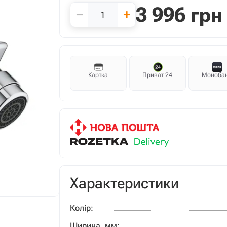
3 996
грн
−
+
Картка
Приват 24
Моноба
Характеристики
Колір:
Ширина, мм: