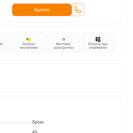
Купити
нк
Оплата
Миттєва
Оплата при
частинами
розстрочка
отриманні
Хром
45