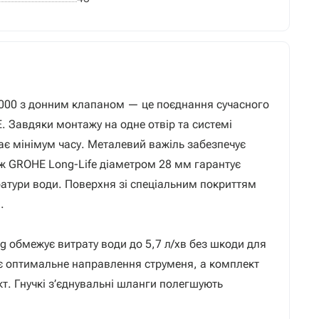
70000 з донним клапаном — це поєднання сучасного
. Завдяки монтажу на одне отвір та системі
є мінімум часу. Металевий важіль забезпечує
дж GROHE Long-Life діаметром 28 мм гарантує
ратури води. Поверхня зі спеціальним покриттям
.
g обмежує витрату води до 5,7 л/хв без шкоди для
є оптимальне направлення струменя, а комплект
кт. Гнучкі з’єднувальні шланги полегшують