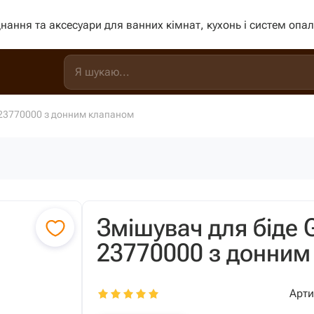
нання та аксесуари для ванних кімнат, кухонь і систем опа
w 23770000 з донним клапаном
Змішувач для біде G
23770000 з донним
Арти