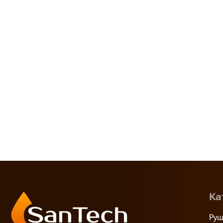
Ка
Руш