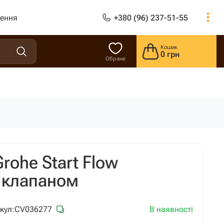
лення
+380 (96) 237-51-55
Кошик
0 грн
Обране
rohe Start Flow
 клапаном
В наявності
кул:
CV036277