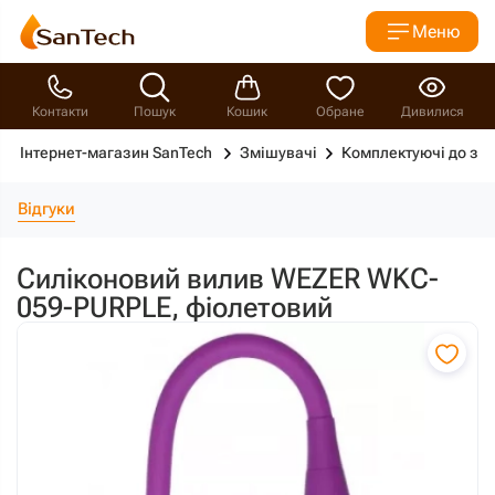
Меню
Контакти
Пошук
Кошик
Обране
Дивилися
Інтернет-магазин SanTech
Змішувачі
Комплектуючі до зм
Відгуки
Силіконовий вилив WEZER WKC-
059-PURPLE, фіолетовий