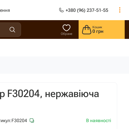
лення
+380 (96) 237-51-55
Кошик
0 грн
Обране
p F30204, нержавіюча
В наявності
икул:
F30204