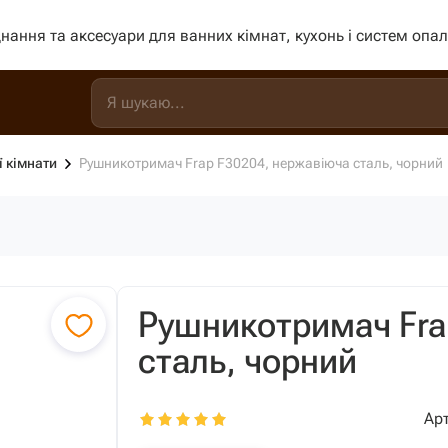
нання та аксесуари для ванних кімнат, кухонь і систем опа
ї кімнати
Рушникотримач Frap F30204, нержавіюча сталь, чорний
Рушникотримач Fra
сталь, чорний
Арт