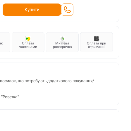
Купити
нк
Оплата
Миттєва
Оплата при
частинами
розстрочка
отриманні
м посилок, що потребують додаткового пакування/
 "Розетка"