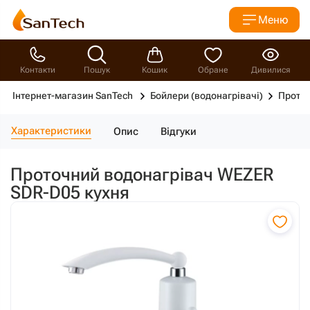
Меню
Контакти
Пошук
Кошик
Обране
Дивилися
Інтернет-магазин SanTech
Бойлери (водонагрівачі)
Проточ
Характеристики
Опис
Відгуки
Проточний водонагрівач WEZER
SDR-D05 кухня