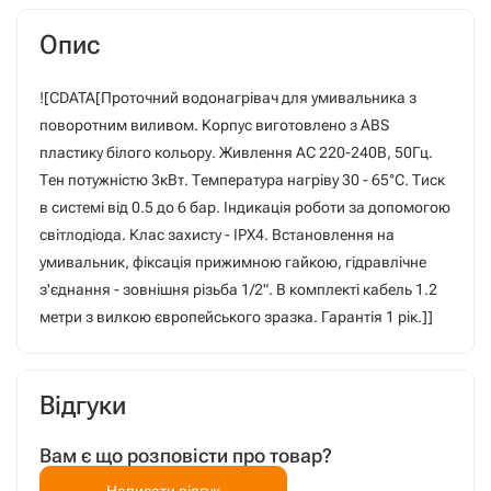
Опис
![CDATA[Проточний водонагрівач для умивальника з
поворотним виливом. Корпус виготовлено з ABS
пластику білого кольору. Живлення АС 220-240В, 50Гц.
Тен потужністю 3кВт. Температура нагріву 30 - 65°C. Тиск
в системі від 0.5 до 6 бар. Індикація роботи за допомогою
світлодіода. Клас захисту - ІРХ4. Встановлення на
умивальник, фіксація прижимною гайкою, гідравлічне
з'єднання - зовнішня різьба 1/2". В комплекті кабель 1.2
метри з вилкою європейського зразка. Гарантія 1 рік.]]
Відгуки
Вам є що розповісти про товар?
Написати відгук