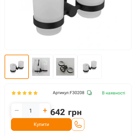
Артикул:
F30208
В наявності
−
+
642
грн
Купити