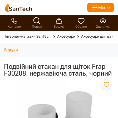
Меню
Контакти
Пошук
Кошик
Обране
Дивилися
Інтернет-магазин SanTech
Аксесуари
Аксесуари для ванно
Відгуки
Подвійний стакан для щіток Frap
F30208, нержавіюча сталь, чорний