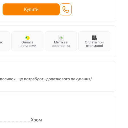
Купити
нк
Оплата
Миттєва
Оплата при
частинами
розстрочка
отриманні
м посилок, що потребують додаткового пакування/
Хром