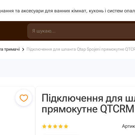
нання та аксесуари для ванних кімнат, кухонь і систем опа
а тримачі
Підключення для шланга Qtap Spojeni прямокутне QT
Підключення для шл
прямокутне QTCRM
Артик