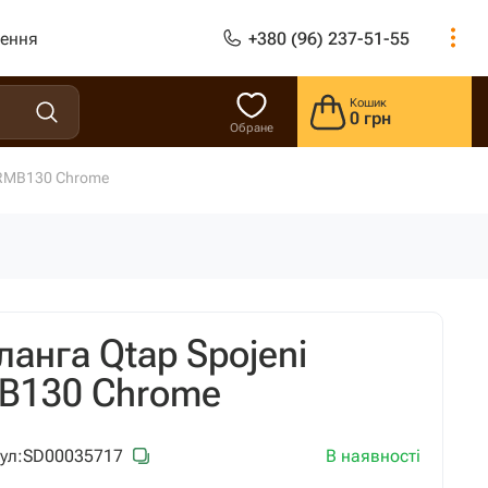
лення
+380 (96) 237-51-55
Кошик
0 грн
Обране
CRMB130 Chrome
анга Qtap Spojeni
B130 Chrome
В наявності
ул:
SD00035717