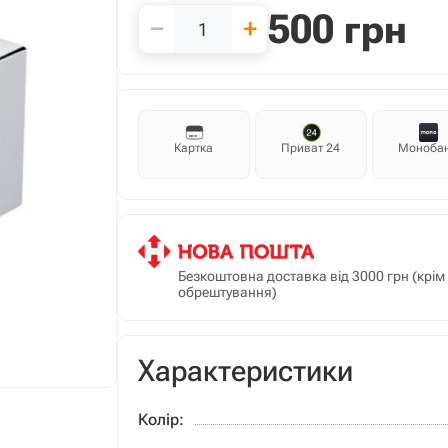
500
грн
−
+
Картка
Приват 24
Моноба
Безкоштовна доставка від 3000 грн (крі
обрештування)
Характеристики
Колір: