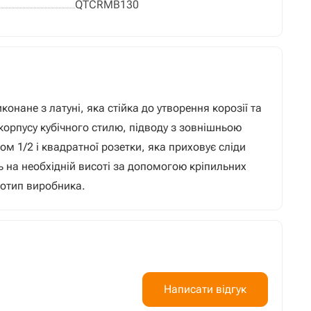
QTCRMB130
нане з латуні, яка стійка до утворення корозії та
корпусу кубічного стилю, підводу з зовнішньою
м 1/2 і квадратної розетки, яка приховує сліди
 на необхідній висоті за допомогою кріпильних
готип виробника.
Написати відгук