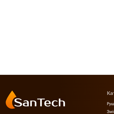
Ка
Руш
Змі