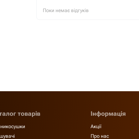
Поки немає відгуків
талог товарів
Інформація
никосушки
Акції
шувачі
Про нас