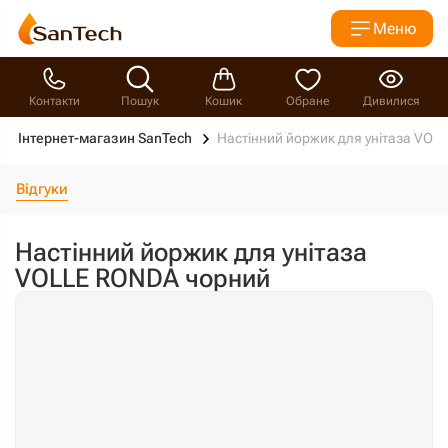
Меню
Контакти
Пошук
Кошик
Обране
Дивилися
Інтернет-магазин SanTech
Настінний йоржик для унітаза VO
Відгуки
Настінний йоржик для унітаза
VOLLE RONDA чорний