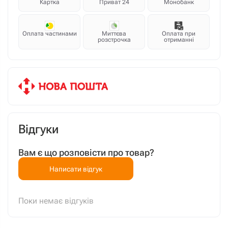
Картка
Приват 24
Монобанк
Оплата частинами
Миттєва
Оплата при
розстрочка
отриманні
Відгуки
Вам є що розповісти про товар?
Написати відгук
Поки немає відгуків