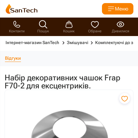
Меню
Контакти
Пошук
Кошик
Обране
Дивилися
Інтернет-магазин SanTech
Змішувачі
Комплектуючі до зм
Відгуки
Набір декоративних чашок Frap
F70-2 для ексцентриків.