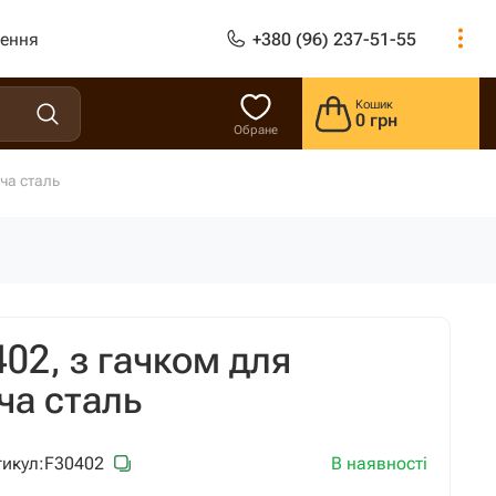
лення
+380 (96) 237-51-55
Кошик
0 грн
Обране
ча сталь
02, з гачком для
ча сталь
В наявності
икул:
F30402