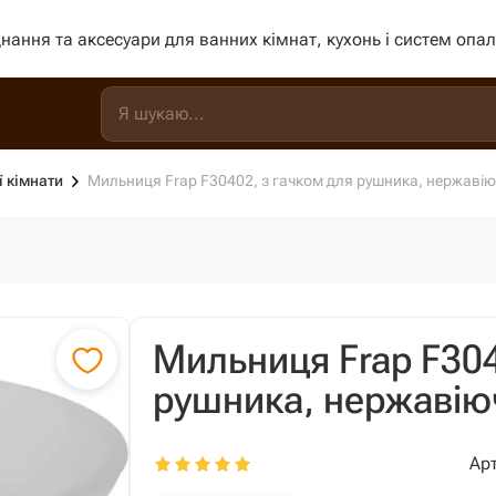
нання та аксесуари для ванних кімнат, кухонь і систем опа
ї кімнати
Мильниця Frap F30402, з гачком для рушника, нержавію
Мильниця Frap F304
рушника, нержавію
Арт