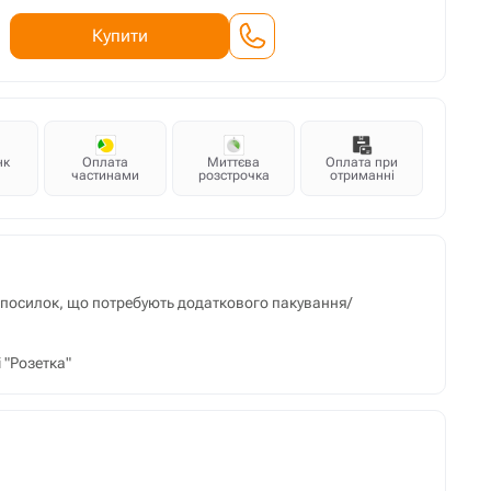
Купити
нк
Оплата
Миттєва
Оплата при
частинами
розстрочка
отриманні
м посилок, що потребують додаткового пакування/
 "Розетка"