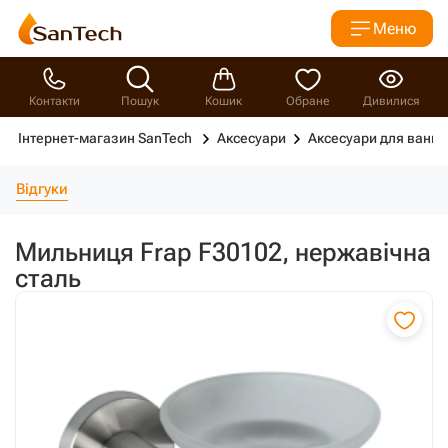
Меню
Контакти
Пошук
Кошик
Обране
Дивилися
Інтернет-магазин SanTech
Аксесуари
Аксесуари для ванно
Відгуки
Мильниця Frap F30102, нержавічна
сталь