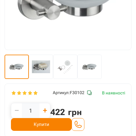
Артикул:
F30102
В наявності
−
+
422
грн
Купити