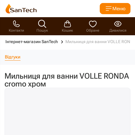
Меню
Контакти
Пошук
Кошик
Обране
Дивилися
Інтернет-магазин SanTech
Мильниця для ванни VOLLE RONDA
Відгуки
Мильниця для ванни VOLLE RONDA
cromo хром