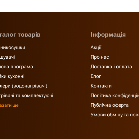
талог товарів
Інформація
никосушки
Акції
шувачі
Про нас
ова програма
Доставка і оплата
ки кухонні
Блог
лери (водонагрівачі)
Контакти
грівачі та комплектуючі
Політика конфіденці
Публічна оферта
азати ще
Умови обміну та по