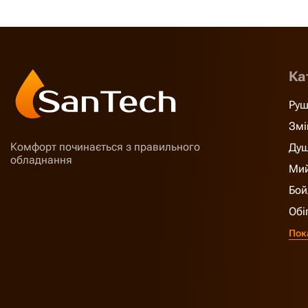
Ка
Руш
Змі
Комфорт починається з правильного
Душ
обладнання
Мий
Бой
Обі
Пок