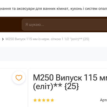
нання та аксесуари для ванних кімнат, кухонь і систем опа
и
М250 Випуск 115 мм із нерж. сіткою 1 1/2 "(еліт)** {25}
М250 Випуск 115 мм 
(еліт)** {25}
Арт