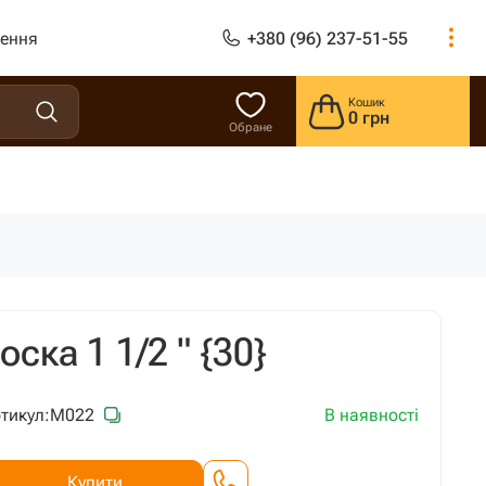
лення
+380 (96) 237-51-55
Кошик
0 грн
Обране
ска 1 1/2 " {30}
В наявності
тикул:
М022
Купити