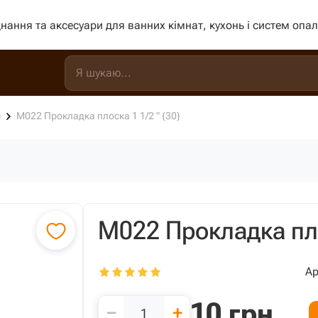
нання та аксесуари для ванних кімнат, кухонь і систем опа
и
М022 Прокладка плоска 1 1/2 " {30}
М022 Прокладка пло
Ар
10
грн
−
+