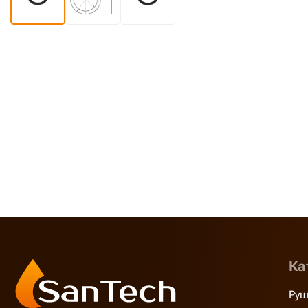
Ка
Руш