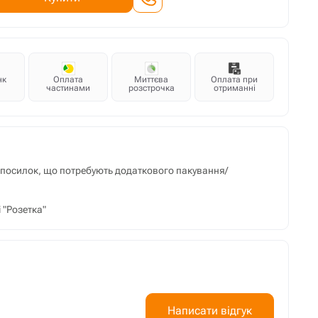
нк
Оплата
Миттєва
Оплата при
частинами
розстрочка
отриманні
м посилок, що потребують додаткового пакування/
 "Розетка"
Написати відгук