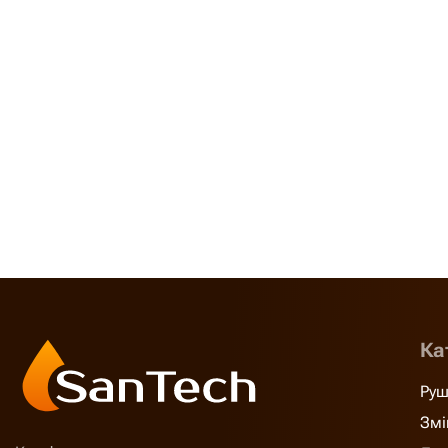
Ка
Руш
Змі