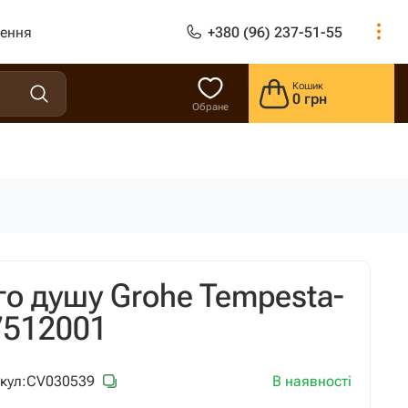
лення
+380 (96) 237-51-55
Кошик
0 грн
Обране
ого душу Grohe Tempesta-
27512001
В наявності
кул:
CV030539