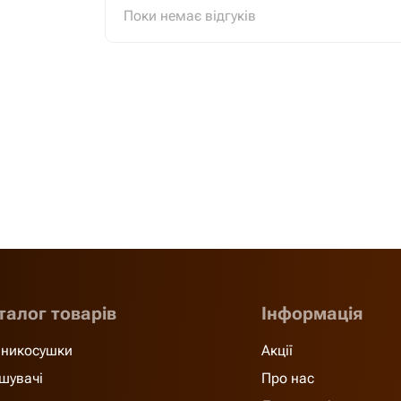
Поки немає відгуків
талог товарів
Інформація
никосушки
Акції
шувачі
Про нас