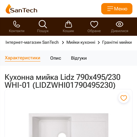
Меню
Контакти
Пошук
Кошик
Обране
Дивилися
Інтернет-магазин SanTech
Мийки кухонні
Гранітні мийки
Характеристики
Опис
Відгуки
Кухонна мийка Lidz 790x495/230
WHI-01 (LIDZWHI01790495230)