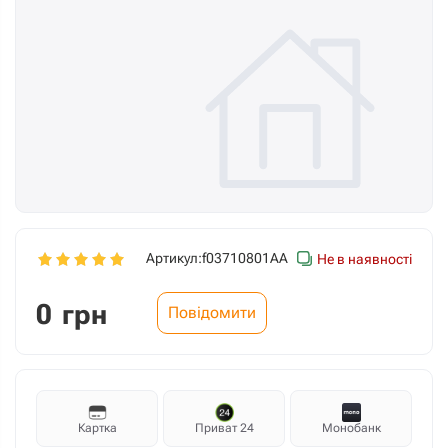
Артикул:
f03710801AA
Не в наявності
0
грн
Повідомити
Картка
Приват 24
Монобанк