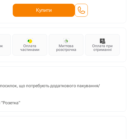
Купити
нк
Оплата
Миттєва
Оплата при
частинами
розстрочка
отриманні
м посилок, що потребують додаткового пакування/
 "Розетка"