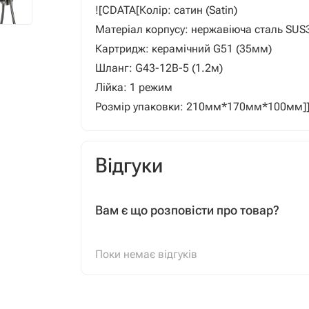
![CDATA[Колір: сатин (Satin)
Матеріал корпусу: нержавіюча сталь SUS
Картридж: керамічний G51 (35мм)
Шланг: G43-12В-5 (1.2м)
Лійка: 1 режим
Розмір упаковки: 210мм*170мм*100мм]
Відгуки
Вам є що розповісти про товар?
Поки немає відгуків