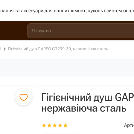
нання та аксесуари для ванних кімнат, кухонь і систем опа
і
Гігієнічний душ GAPPO G7299-30, нержавіюча сталь
Гігієнічний душ GA
нержавіюча сталь
Арти