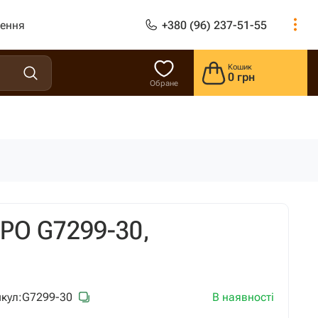
лення
+380 (96) 237-51-55
Кошик
0 грн
Обране
PPO G7299-30,
В наявності
кул:
G7299-30