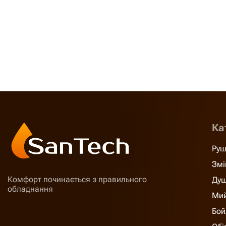
Ка
Руш
Змі
Комфорт починається з правильного
Душ
обладнання
Мий
Бой