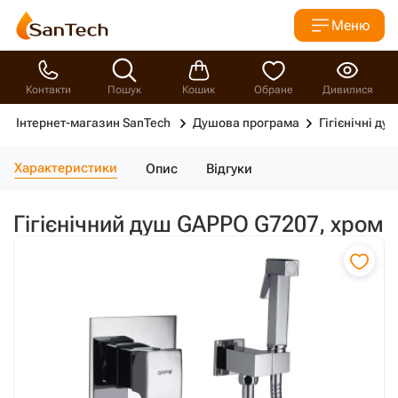
Меню
Контакти
Пошук
Кошик
Обране
Дивилися
Інтернет-магазин SanTech
Душова програма
Гігієнічні душ
Характеристики
Опис
Відгуки
Гігієнічний душ GAPPO G7207, хром