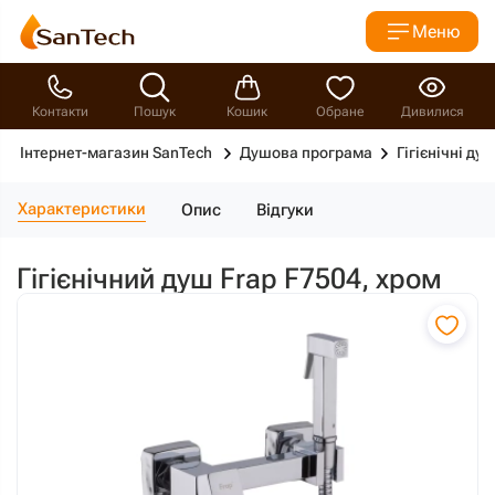
Меню
Контакти
Пошук
Кошик
Обране
Дивилися
Інтернет-магазин SanTech
Душова програма
Гігієнічні душ
Характеристики
Опис
Відгуки
Гігієнічний душ Frap F7504, хром