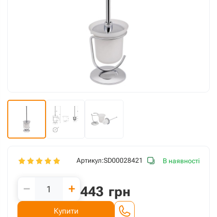
Артикул:
SD00028421
В наявності
−
+
443
грн
Купити