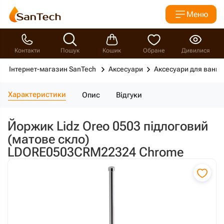
Меню
Контакти
Пошук
Кошик
Обране
Дивилися
Інтернет-магазин SanTech
Аксесуари
Аксесуари для ванно
Характеристики
Опис
Відгуки
Йоржик Lidz Oreo 0503 підлоговий
(матове скло)
LDORE0503CRM22324 Chrome