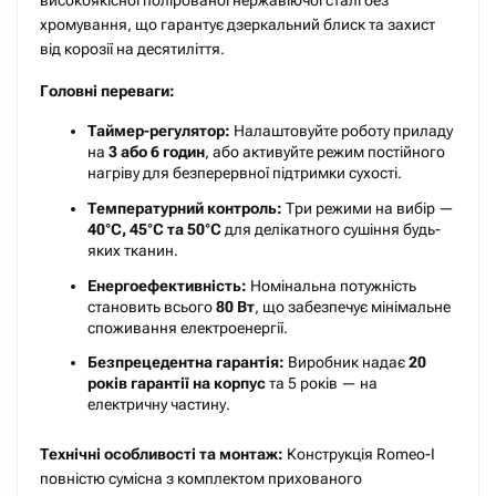
високоякісної полірованої нержавіючої сталі без
хромування, що гарантує дзеркальний блиск та захист
від корозії на десятиліття.
Головні переваги:
Таймер-регулятор:
Налаштовуйте роботу приладу
на
3 або 6 годин
, або активуйте режим постійного
нагріву для безперервної підтримки сухості.
Температурний контроль:
Три режими на вибір —
40°С, 45°С та 50°С
для делікатного сушіння будь-
яких тканин.
Енергоефективність:
Номінальна потужність
становить всього
80 Вт
, що забезпечує мінімальне
споживання електроенергії.
Безпрецедентна гарантія:
Виробник надає
20
років гарантії на корпус
та 5 років — на
електричну частину.
Технічні особливості та монтаж:
Конструкція Romeo-І
повністю сумісна з комплектом прихованого