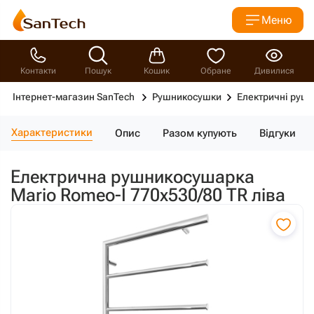
Меню
Контакти
Пошук
Кошик
Обране
Дивилися
Інтернет-магазин SanTech
Рушникосушки
Електричні руш
Характеристики
Опис
Разом купують
Відгуки
Електрична рушникосушарка
Mario Romeo-І 770х530/80 ТR ліва