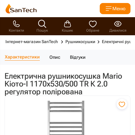
Меню
Контакти
Пошук
Кошик
Обране
Дивилися
Інтернет-магазин SanTech
Рушникосушки
Електричні руш
Характеристики
Опис
Відгуки
Електрична рушникосушка Mario
Кіото-I 1170х530/500 TR К 2.0
регулятор полірована