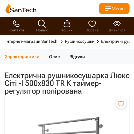
Меню
Контакти
Пошук
Кошик
Обране
Дивилися
Інтернет-магазин SanTech
Рушникосушки
Електричні руш
Характеристики
Опис
Відгуки
Електрична рушникосушарка Люкс
Сіті -I 500х830 TR K таймер-
регулятор полірована