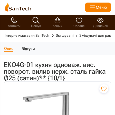
Меню
Контакти
Пошук
Кошик
Обране
Дивилися
Інтернет-магазин SanTech
Змішувачі
Змішувачі для рако
Опис
Відгуки
EKO4G-01 кухня одноваж. вис.
поворот. вилив нерж. сталь гайка
Ø25 (сатин)** {10/1}