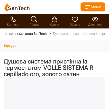
Меню
Контакти
Пошук
Кошик
Обране
Дивилися
Інтернет-магазин SanTech
Душова система пристінна із термо
Відгуки
Душова система пристінна із
термостатом VOLLE SISTEMA R
cepillado oro, золото сатин