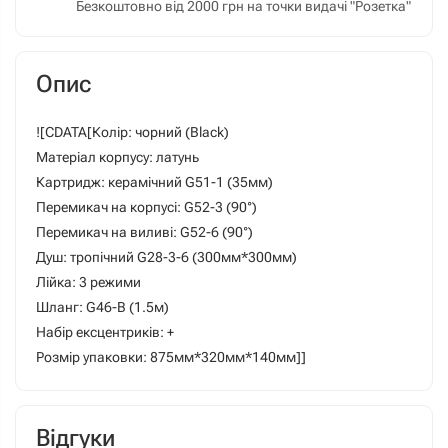
Безкоштовно від 2000 грн на точки видачі "Розетка"
Опис
![CDATA[Колір: чорний (Black)
Матеріал корпусу: латунь
Картридж: керамічний G51-1 (35мм)
Перемикач на корпусі: G52-3 (90°)
Перемикач на виливі: G52-6 (90°)
Душ: тропічний G28-3-6 (300мм*300мм)
Лійка: 3 режими
Шланг: G46-В (1.5м)
Набір ексцентриків: +
Розмір упаковки: 875мм*320мм*140мм]]
Відгуки