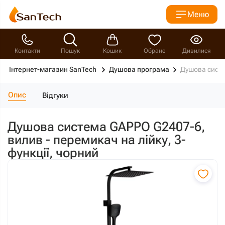
Меню
Контакти
Пошук
Кошик
Обране
Дивилися
Інтернет-магазин SanTech
Душова програма
Душова систе
Опис
Відгуки
Душова система GAPPO G2407-6,
вилив - перемикач на лійку, 3-
функції, чорний