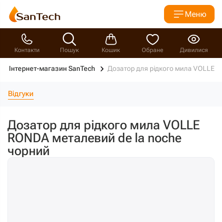
Меню
Контакти
Пошук
Кошик
Обране
Дивилися
Інтернет-магазин SanTech
Дозатор для рідкого мила VOLLE R
Відгуки
Дозатор для рідкого мила VOLLE
RONDA металевий de la noche
чорний