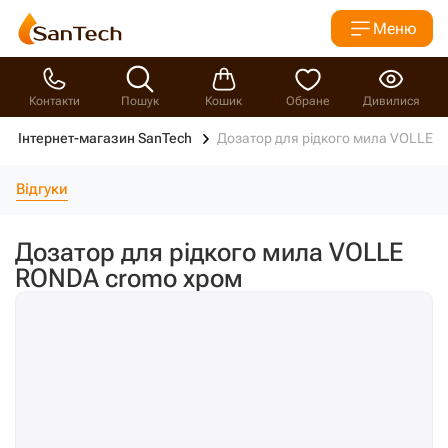
Меню
Контакти
Пошук
Кошик
Обране
Дивилися
Інтернет-магазин SanTech
Дозатор для рідкого мила VOLLE 
Відгуки
Дозатор для рідкого мила VOLLE
RONDA cromo хром