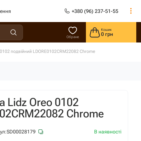
лення
+380 (96) 237-51-55
Кошик
0 грн
Обране
o 0102 подвійний LDORE0102CRM22082 Chrome
 Lidz Oreo 0102
102CRM22082 Chrome
В наявності
ул:
SD00028179