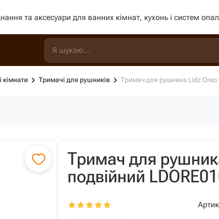
нання та аксесуари для ванних кімнат, кухонь і систем опа
ї кімнати
Тримачі для рушників
Тримач для рушника Lidz Ore
Тримач для рушника
подвійний LDORE0
Артик