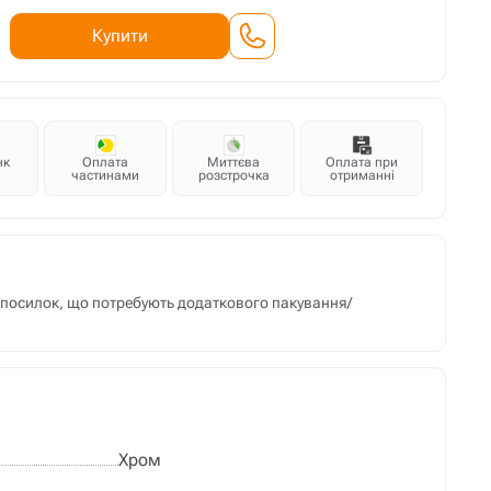
Купити
нк
Оплата
Миттєва
Оплата при
частинами
розстрочка
отриманні
м посилок, що потребують додаткового пакування/
Хром