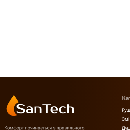
Ка
Руш
Змі
Комфорт починається з правильного
Душ