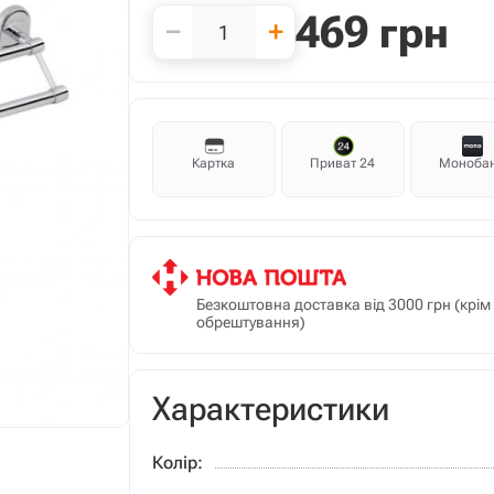
469
грн
−
+
Картка
Приват 24
Моноба
Безкоштовна доставка від 3000 грн (крі
обрештування)
Характеристики
Колір: