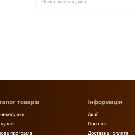
Поки немає відгуків
талог товарів
Інформація
никосушки
Акції
шувачі
Про нас
ова програма
Доставка і оплата